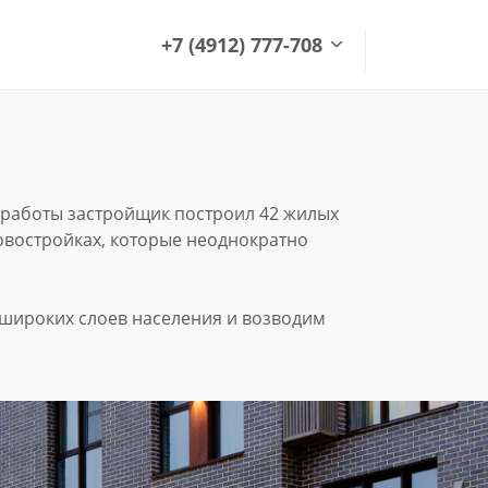
+7 (4912) 777-708
+7 (4912) 777-708
office@green-garden.ru
й работы застройщик построил 42 жилых
овостройках, которые неоднократно
широких слоев населения и возводим