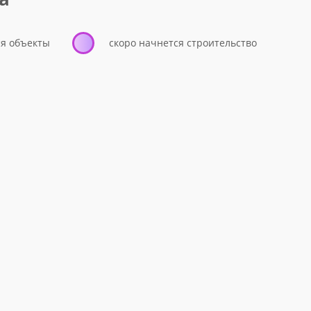
я объекты
скоро начнется строительство