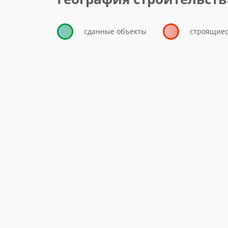
сданные объекты
строящиес