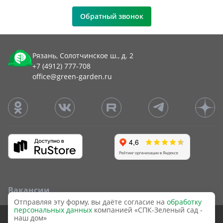
Обратный звонок
Рязань, Солотчинское ш., д. 2
+7 (4912) 777-708
office@green-garden.ru
Вакансии
Отправляя эту форму, вы даёте согласие на
обработку
персональных данных
компанией «СПК-Зеленый сад -
Представленные на сайте ГК «Зелёный Сад - наш дом»
наш дом»