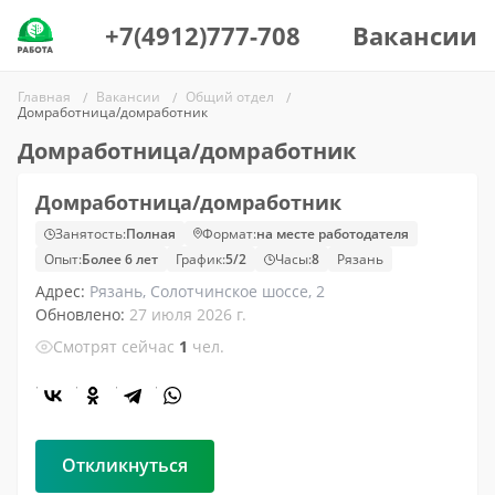
+7(4912)777-708
Вакансии
Главная
Вакансии
Общий отдел
Домработница/домработник
Домработница/домработник
Домработница/домработник
Занятость:
Полная
Формат:
на месте работодателя
Опыт:
Более 6 лет
График:
5/2
Часы:
8
Рязань
Адрес:
Рязань, Солотчинское шоссе, 2
Обновлено:
27 июля 2026 г.
Смотрят сейчас
1
чел.
Откликнуться