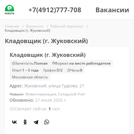
+7(4912)777-708
Вакансии
Главная
Вакансии
Рабочий персонал
Кладовщик (г. Жуковский)
Кладовщик (г. Жуковский)
Кладовщик (г. Жуковский)
Занятость:
Полная
Формат:
на месте работодателя
Опыт:
1 – 3 года
График:
5/2
Часы:
8
Московская область
Адрес:
Жуковский, улица Гудкова, 21
Навыки:
Инвентаризация, Складской Учет
Обновлено:
27 июля 2026 г.
Смотрят сейчас
1
чел.