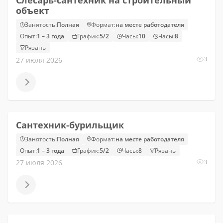
Слесарь-сантехник на строительный
объект
Занятость:
Полная
Формат:
на месте работодателя
Опыт:
1 – 3 года
График:
5/2
Часы:
10
Часы:
8
Рязань
3
27 июля 2026
Сантехник-бурильщик
Занятость:
Полная
Формат:
на месте работодателя
Опыт:
1 – 3 года
График:
5/2
Часы:
8
Рязань
3
27 июля 2026