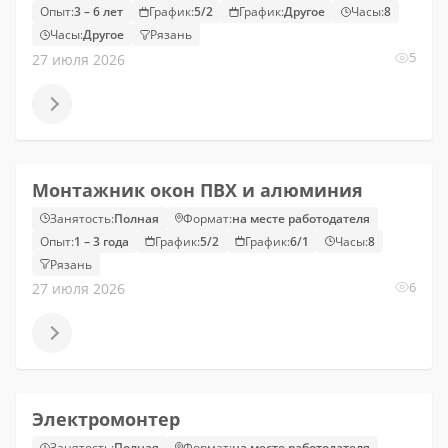
Опыт:
3 – 6 лет
График:
5/2
График:
Другое
Часы:
8
Часы:
Другое
Рязань
5
27 июля 2026
Монтажник окон ПВХ и алюминия
Занятость:
Полная
Формат:
на месте работодателя
Опыт:
1 – 3 года
График:
5/2
График:
6/1
Часы:
8
Рязань
6
27 июля 2026
Электромонтер
Занятость:
Полная
Формат:
на месте работодателя