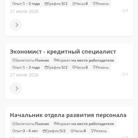
Опыт:
1 – 3 года
График:
5/2
Часы:
8
Рязань
1
27 июля 2026
Экономист - кредитный специалист
Занятость:
Полная
Формат:
на месте работодателя
Опыт:
1 – 3 года
График:
5/2
Часы:
8
Рязань
1
27 июля 2026
Начальник отдела развития персонала
Занятость:
Полная
Формат:
на месте работодателя
Опыт:
3 – 6 лет
График:
5/2
Часы:
8
Рязань
1