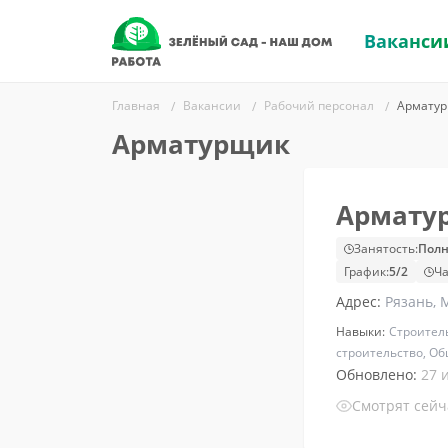
Ваканси
Главная
Вакансии
Рабочий персонал
Армату
Арматурщик
Армату
Занятость:
Полн
График:
5/2
Ча
Адрес:
Рязань, 
Навыки:
Строител
строительство, О
Обновлено:
27 
Смотрят сей