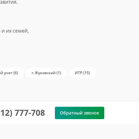
звития.
и их семей,
й учет (6)
г. Жуковский (1)
ИТР (15)
912) 777-708
Обратный звонок