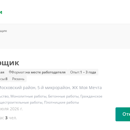
и
рщик
рщик
ая
Формат:
на месте работодателя
Опыт:
1 – 3 года
сы:
8
Рязань
Московский район, 5-й микрорайон, ЖК Моя Мечта
ьство, Монолитные работы, Бетонные работы, Гражданское
бщестроительные работы, Плотницкие работы
июля 2026 г.
От
час
3
чел.