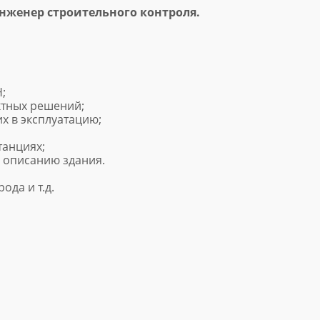
женер строительного контроля.
;
ктных решений;
х в эксплуатацию;
танциях;
 описанию здания.
да и т.д.