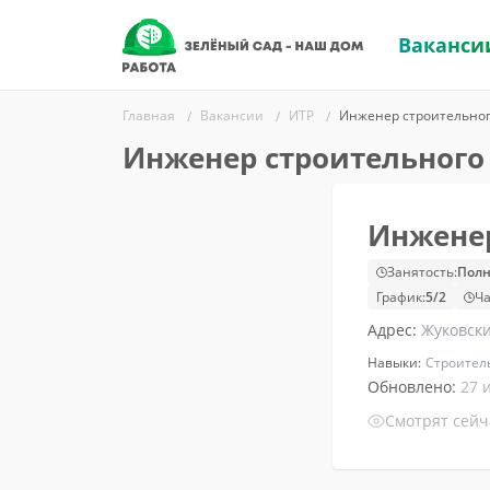
Ваканси
Главная
Вакансии
ИТР
Инженер строительног
Инженер строительного
Инженер
Занятость:
Полн
График:
5/2
Ча
Адрес:
Жуковски
Навыки:
Строител
Обновлено:
27 
Смотрят сей