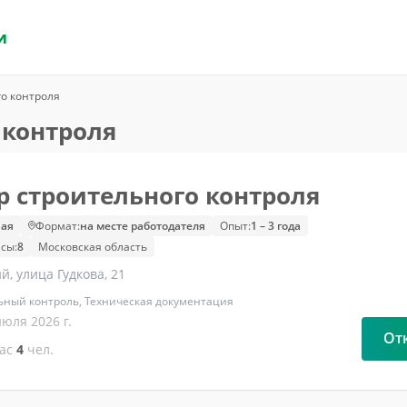
и
о контроля
 контроля
 строительного контроля
ая
Формат:
на месте работодателя
Опыт:
1 – 3 года
сы:
8
Московская область
й, улица Гудкова, 21
ьный контроль, Техническая документация
июля 2026 г.
От
час
4
чел.