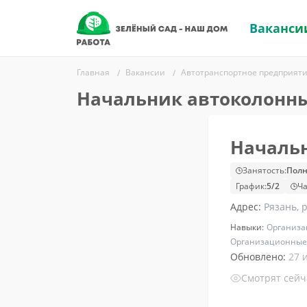
Ваканси
Главная
Вакансии
Автотранспортное предприят
Начальник автоколонн
Началь
Занятость:
Полн
График:
5/2
Ча
Адрес:
Рязань, 
Навыки:
Организа
Организационные
Обновлено:
27 
Смотрят сей