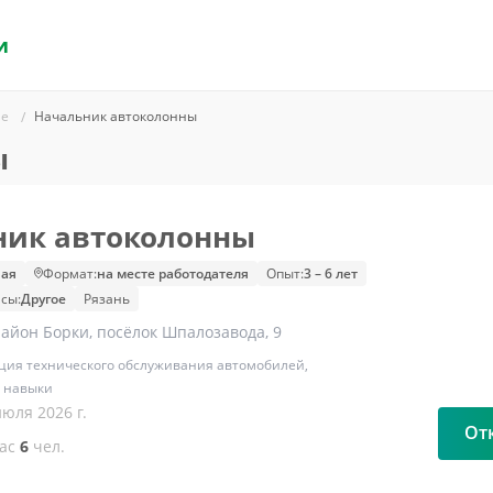
и
ие
Начальник автоколонны
ы
ник автоколонны
ая
Формат:
на месте работодателя
Опыт:
3 – 6 лет
сы:
Другое
Рязань
район Борки, посёлок Шпалозавода, 9
ция технического обслуживания автомобилей,
 навыки
июля 2026 г.
От
час
6
чел.